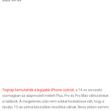
2022-09-09
Tegnap bemutatták a legújabb iPhone-szériát
, a 14-es sorozatú
csomagban az alapmodell mellett Plus, Pro és Pro Max változatokat
is találunk. A megjelenés után nem sokkal hivatalossá vált, hogy a
tavalyi, 13-as széria készülékei olcsóbbá válnak. Nincs ebben semmi