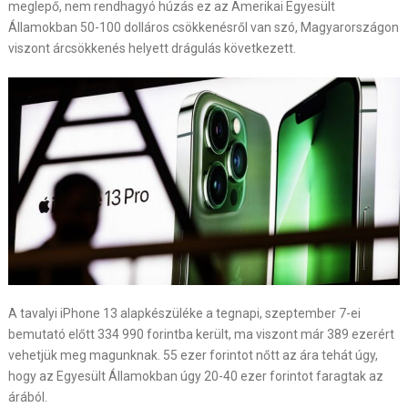
meglepő, nem rendhagyó húzás ez az Amerikai Egyesült
Államokban 50-100 dolláros csökkenésről van szó, Magyarországon
viszont árcsökkenés helyett drágulás következett.
A tavalyi iPhone 13 alapkészüléke a tegnapi, szeptember 7-ei
bemutató előtt 334 990 forintba került, ma viszont már 389 ezerért
vehetjük meg magunknak. 55 ezer forintot nőtt az ára tehát úgy,
hogy az Egyesült Államokban úgy 20-40 ezer forintot faragtak az
árából.