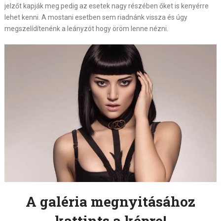
jelzőt kapják meg pedig az esetek nagy részében őket is kenyérre
lehet kenni. A mostani esetben sem riadnánk vissza és úgy
megszelídítenénk a leányzót hogy öröm lenne nézni.
A galéria megnyitásához
kattints a képre!