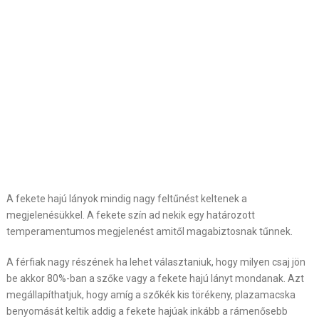
A fekete hajú lányok mindig nagy feltűnést keltenek a
megjelenésükkel. A fekete szín ad nekik egy határozott
temperamentumos megjelenést amitől magabiztosnak tűnnek.
A férfiak nagy részének ha lehet választaniuk, hogy milyen csaj jön
be akkor 80%-ban a szőke vagy a fekete hajú lányt mondanak. Azt
megállapíthatjuk, hogy amíg a szőkék kis törékeny, plazamacska
benyomását keltik addig a fekete hajúak inkább a rámenősebb