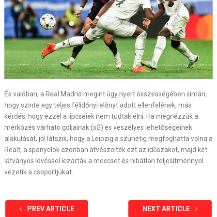
És valóban, a Real Madrid megint úgy nyert összességében simán,
hogy szinte egy teljes félidőnyi előnyt adott ellenfelének, más
kérdés, hogy ezzel a lipcseiek nem tudtak élni. Ha megnézzük a
mérkőzés várható góljainak (xG) és veszélyes lehetőségeinek
alakulását, jól látszik, hogy a Leipzig a szünetig megfoghatta volna a
Realt, a spanyolok azonban átvészelték ezt az időszakot, majd két
látványos lövéssel lezárták a meccset és hibátlan teljesítménnyel
vezetik a csoportjukat.
PREV ARTICLE
NEXT ARTICLE