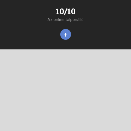
10/10
Az online talponálló