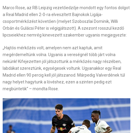
Marco Rose, az RB Leipzig vezetőedzője mondott egy fontos dolgot
a Real Madrid ellen 2-0-ra elveszített Bajnokok Ligája-
csoportmérkőzést követően (melyet Szoboszlai Dominik, Willi
Orbán és Gulácsi Péter is végigjátszott). A szezont rosszul kezdő
lipcseiekhez nemrég kinevezett szakember ugyanis megjegyezte:
„Hajtós mérkőzés volt, amelyen nem azt kaptuk, amit
megérdemeltünk volna. Ugyanis a vereségnél több járt volna
nekünk! Kifejezetten jól játszottunk a mérkőzés nagy részében,
labdákat szereztünk, egységesek voltunk. Ugyanakkor egy Real
Madrid ellen 90 percig kell jól játszanod. Márpedig Valverdének túl
nagy helyet hagytunk a lövéshez, ezen a szinten pedig ezt
megbüntetik” – mondta Rose.