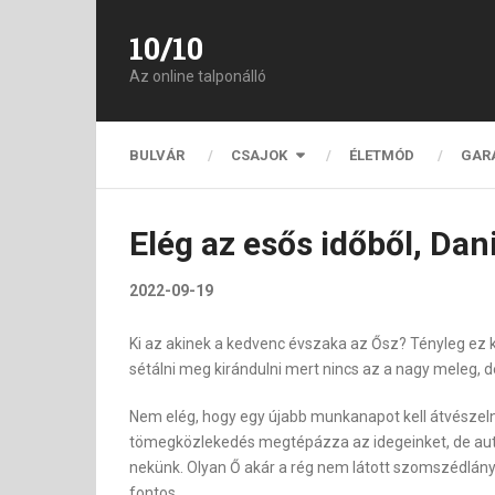
10/10
Az online talponálló
BULVÁR
CSAJOK
ÉLETMÓD
GAR
Elég az esős időből, Dan
2022-09-19
Ki az akinek a kedvenc évszaka az Ősz? Tényleg ez k
sétálni meg kirándulni mert nincs az a nagy meleg, d
Nem elég, hogy egy újabb munkanapot kell átvészeln
tömegközlekedés megtépázza az idegeinket, de autóva
nekünk. Olyan Ő akár a rég nem látott szomszédlány
fontos.