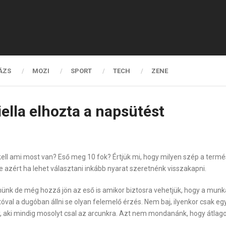
ÁZS
MOZI
SPORT
TECH
ZENE
iella elhozta a napsütést
ell ami most van? Eső meg 10 fok? Értjük mi, hogy milyen szép a termé
e azért ha lehet választani inkább nyarat szeretnénk visszakapni.
ünk de még hozzá jön az eső is amikor biztosra vehetjük, hogy a munk
l a dugóban állni se olyan felemelő érzés. Nem baj, ilyenkor csak egy 
, aki mindig mosolyt csal az arcunkra. Azt nem mondanánk, hogy átlag