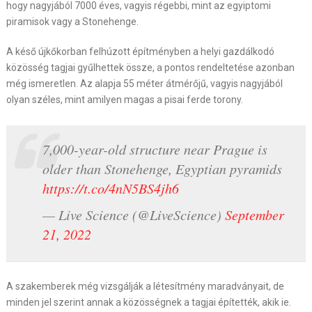
hogy nagyjából 7000 éves, vagyis régebbi, mint az egyiptomi
piramisok vagy a Stonehenge.
A késő újkőkorban felhúzott építményben a helyi gazdálkodó
közösség tagjai gyűlhettek össze, a pontos rendeltetése azonban
még ismeretlen. Az alapja 55 méter átmérőjű, vagyis nagyjából
olyan széles, mint amilyen magas a pisai ferde torony.
7,000-year-old structure near Prague is
older than Stonehenge, Egyptian pyramids
https://t.co/4nN5BS4jh6
— Live Science (@LiveScience)
September
21, 2022
A szakemberek még vizsgálják a létesítmény maradványait, de
minden jel szerint annak a közösségnek a tagjai építették, akik ie.