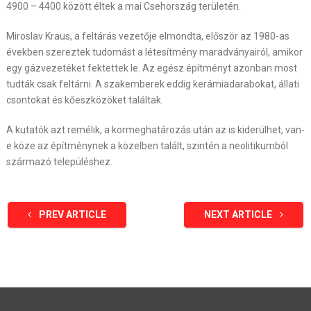
4900 – 4400 között éltek a mai Csehország területén.
Miroslav Kraus, a feltárás vezetője elmondta, először az 1980-as
években szereztek tudomást a létesítmény maradványairól, amikor
egy gázvezetéket fektettek le. Az egész építményt azonban most
tudták csak feltárni. A szakemberek eddig kerámiadarabokat, állati
csontokat és kőeszközöket találtak.
A kutatók azt remélik, a kormeghatározás után az is kiderülhet, van-
e köze az építménynek a közelben talált, szintén a neolitikumból
származó településhez.
PREV ARTICLE
NEXT ARTICLE