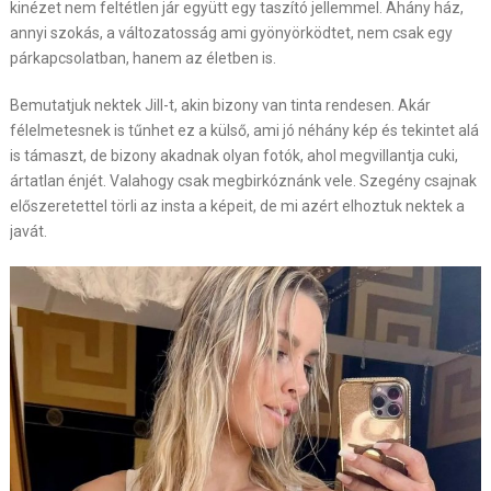
kinézet nem feltétlen jár együtt egy taszító jellemmel. Ahány ház,
annyi szokás, a változatosság ami gyönyörködtet, nem csak egy
párkapcsolatban, hanem az életben is.
Bemutatjuk nektek Jill-t, akin bizony van tinta rendesen. Akár
félelmetesnek is tűnhet ez a külső, ami jó néhány kép és tekintet alá
is támaszt, de bizony akadnak olyan fotók, ahol megvillantja cuki,
ártatlan énjét. Valahogy csak megbirkóznánk vele. Szegény csajnak
előszeretettel törli az insta a képeit, de mi azért elhoztuk nektek a
javát.