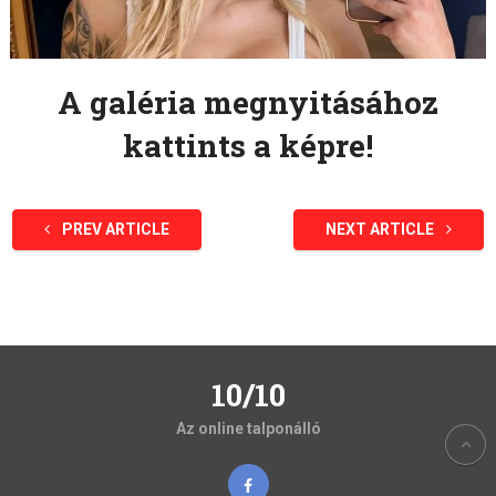
A galéria megnyitásához
kattints a képre!
PREV ARTICLE
NEXT ARTICLE
10/10
Az online talponálló