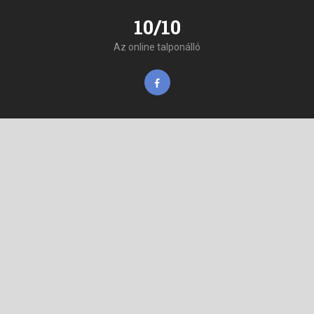
10/10
Az online talponálló