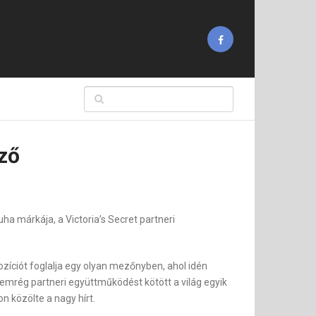
ző
a márkája, a Victoria’s Secret partneri
zíciót foglalja egy olyan mezőnyben, ahol idén
emrég partneri együttműködést kötött a világ egyik
on közölte a nagy hírt.