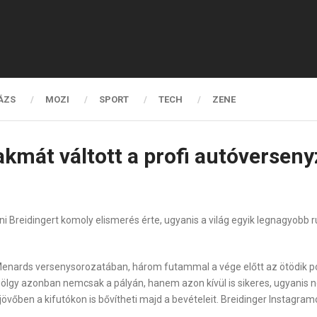
ÁZS
MOZI
SPORT
TECH
ZENE
kmát váltott a profi autóverseny
reidingert komoly elismerés érte, ugyanis a világ egyik legnagyobb ruh
 Menards versenysorozatában, három futammal a vége előtt az ötödik po
ölgy azonban nemcsak a pályán, hanem azon kívül is sikeres, ugyanis n
 jövőben a kifutókon is bővítheti majd a bevételeit. Breidinger Instagram