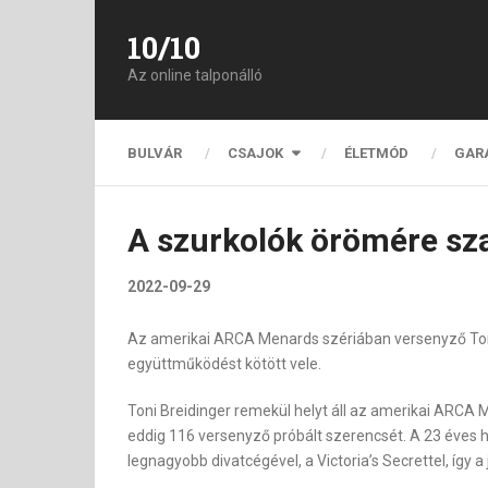
10/10
Az online talponálló
BULVÁR
CSAJOK
ÉLETMÓD
GAR
A szurkolók örömére sza
2022-09-29
Az amerikai ARCA Menards szériában versenyző Toni B
együttműködést kötött vele.
Toni Breidinger remekül helyt áll az amerikai ARCA
eddig 116 versenyző próbált szerencsét. A 23 éves h
legnagyobb divatcégével, a Victoria’s Secrettel, így a