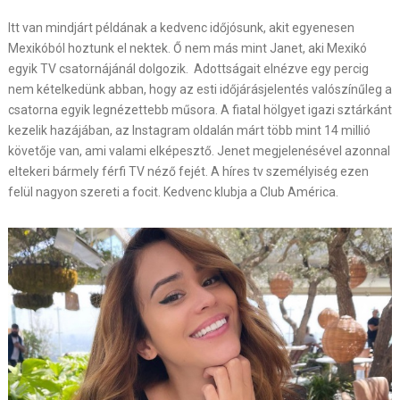
Itt van mindjárt példának a kedvenc időjósunk, akit egyenesen
Mexikóból hoztunk el nektek. Ő nem más mint Janet, aki Mexikó
egyik TV csatornájánál dolgozik. Adottságait elnézve egy percig
nem kételkedünk abban, hogy az esti időjárásjelentés valószínűleg a
csatorna egyik legnézettebb műsora. A fiatal hölgyet igazi sztárkánt
kezelik hazájában, az Instagram oldalán márt több mint 14 millió
követője van, ami valami elképesztő. Jenet megjelenésével azonnal
eltekeri bármely férfi TV néző fejét. A híres tv személyiség ezen
felül nagyon szereti a focit. Kedvenc klubja a Club América.