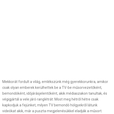
Mekkorát fordult a világ, emlékszünk még gyerekkorunkra, amikor
csak olyan emberek kerülhettek be a TV-be műsorvezetőként,
bemondóként, időjárásjelentőként, akik médiaszakon tanultak, és
végigjártál a vele járó ranglétrát. Most meg hétről hétre csak
kapkodjuk a fejünket, milyen TV bemondó hölgyekről látunk
videókat akik, már a puszta megjelenésükkel eladják a műsort.