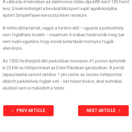
A változás értelmében az elektromos töltés díja kWh-ként 100 forint
lesz.
Ennek költségét a bevásárlóközpont saját applikációjába
épített SimplePayen keresztül lehet rendezni.
A töltés időtartamát, vagyis a türelmi időt – ugyanis a parkolóhely
sem foglalható tovább – maximum 4 órában határozták meg, bár
nem tudni egyelőre, hogy ennek betartását mennyire fogják
ellenőrizni.
Az 1300 férőhelyből álló parkolóban összesen 41 ponton építették
ki 22 kW-os töltőpontokat az Etele Plázában garázsában. A portál
tapasztalatai szerint október 1-jén szinte az összes töltőponttal
ellátott parkolóhely foglalt volt – két helyet kivéve, ahol technikai
okokból nem is működött a töltés.
PREV ARTICLE
NEXT ARTICLE