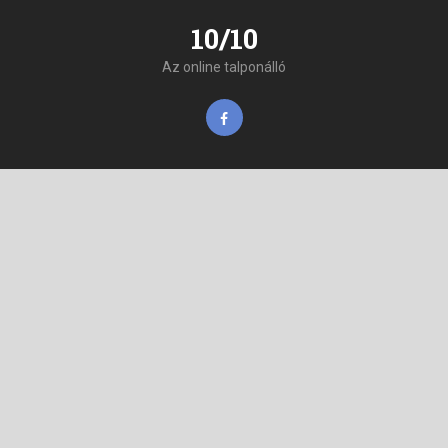
10/10
Az online talponálló