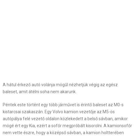
A hátul érkező autó volánja mögűl nézhetjük végig az egész
baleset, amit átélni soha nem akarunk.
Péntek este történt egy több járművet is érintő baleset az M0-s
kistarcsai szakaszán. Egy Volvo kamion vezetője az M5-ös
autópálya felé vezető oldalon közlekedett a belső sávban, amikor
mögé ért egy Kia, ezért a sofőr megpróbált kisorolni. A kamionsofőr
nem vette észre, hogy a középső sávban, a kamion holtterében