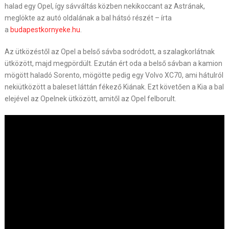
halad egy Opel, így sávváltás közben nekikoccant az Astrának,
meglökte az autó oldalának a bal hátsó részét – írta
a
budapestkornyeke.hu
.
Az ütközéstől az Opel a belső sávba sodródott, a szalagkorlátnak
ütközött, majd megpördült. Ezután ért oda a belső sávban a kamion
mögött haladó Sorento, mögötte pedig egy Volvo XC70, ami hátulról
nekiütközött a baleset láttán fékező Kiának. Ezt követően a Kia a bal
elejével az Opelnek ütközött, amitől az Opel felborult.