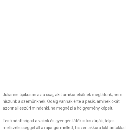
Julianne tipikusan az a csaj, akit amikor elsőnek meglátunk, nem
hiszünk a szemünknek. Odáig vannak érte a pasik, aminek okát
azonnal leszűri mindenki, ha megnézi a hölgyemény képeit.
Testi adottságait a vakok és gyengén látók is kiszúrják, teljes
mellszélességgel áll a rajongói mellett, hiszen akkora lökhárítókkal