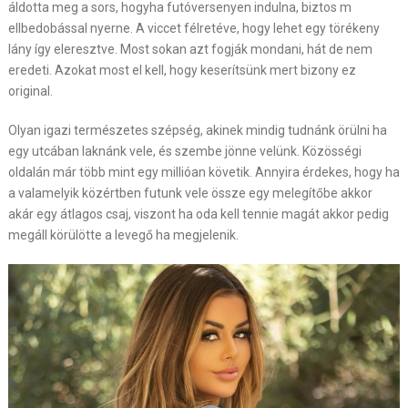
áldotta meg a sors, hogyha futóversenyen indulna, biztos m
ellbedobással nyerne. A viccet félretéve, hogy lehet egy törékeny
lány így eleresztve. Most sokan azt fogják mondani, hát de nem
eredeti. Azokat most el kell, hogy keserítsünk mert bizony ez
original.
Olyan igazi természetes szépség, akinek mindig tudnánk örülni ha
egy utcában laknánk vele, és szembe jönne velünk. Közösségi
oldalán már több mint egy millióan követik. Annyira érdekes, hogy ha
a valamelyik közértben futunk vele össze egy melegítőbe akkor
akár egy átlagos csaj, viszont ha oda kell tennie magát akkor pedig
megáll körülötte a levegő ha megjelenik.