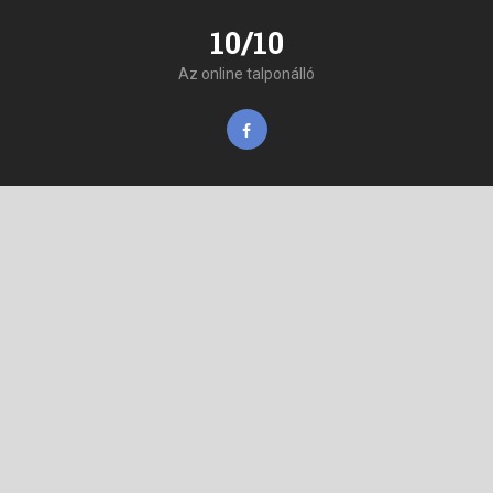
10/10
Az online talponálló