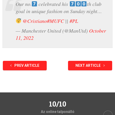
Our no.
celebrated his
th club
goal in unique fashion on Sunday night…
@Cristiano
#MUFC
||
#PL
— Manchester United (@ManUtd)
October
11, 2022
PREV ARTICLE
NEXT ARTICLE
10/10
Az online talponálló