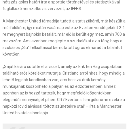
hétszáz gólos határt írta a sportág történetével és statisztikáival
foglalkozó nemzetközi szervezet, az IFFHS.
A Manchester United támadója tudott a statisztikáról, már készült a
mérföldkőre, így miután vasárnap este az Everton vendégeként 2-1-
re megnyert bajnokin betalált, már elő is került egy mez, amin 700 a
mezszám. Ami azonban meglepte a szurkolókat az a tény, hogy a
szokásos „Siu” felkiáltással bemutatott ugrás elmaradt a találatot
követően.
„Saját kárára sütötte el a viccet, amely az Erik ten Hag csapatában
található erős köteléket mutatja. Cristiano arról híres, hogy mindig a
lehető legjobb kondícióban van, ami hosszú órák kemény
munkájának köszönhető a pályán és az edzőteremben. Ehhez
azonban az is hozzá tartozik, hogy megfelelő időpontokban
elegendő mennyiséget pihen. CR7 Everton elleni gólöröme ezekre a
napközi rövid alvással töltött szünetekre utal” – írta a Manchester
United hivatalos honlapja.