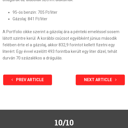
95-ös benzin: 705 Ft/liter
Gázolaj: 841 Ft/liter
A Portfolio cikke szerint a gázolaj ára a pénteki emeléssel sosem
látott szintre kerül. A korábbi csúcsot egyébként június második
felében érte el a gázolaj, akkor 832,9 forintot kellett fizetni egy
literért. Egy évvel ezelőtt 493 forintba került egy liter dízel, tehát
durván 70 százalékos a drágulás.
PREV ARTICLE
NEXT ARTICLE
10/10