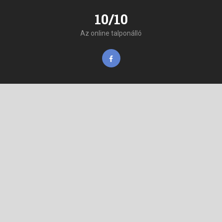
10/10
Az online talponálló