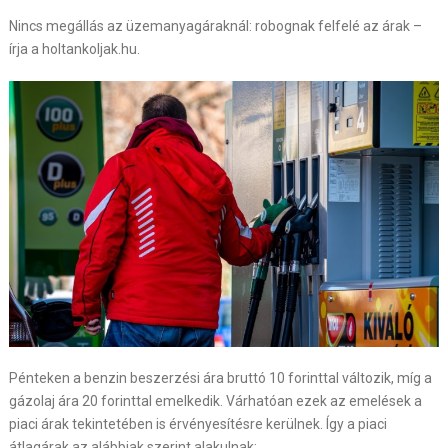
Nincs megállás az üzemanyagáraknál: robognak felfelé az árak –
írja a holtankoljak.hu.
Pénteken a benzin beszerzési ára bruttó 10 forinttal változik, míg a
gázolaj ára 20 forinttal emelkedik. Várhatóan ezek az emelések a
piaci árak tekintetében is érvényesítésre kerülnek. Így a piaci
átlagárak az alábbiak szerint alakulnak: