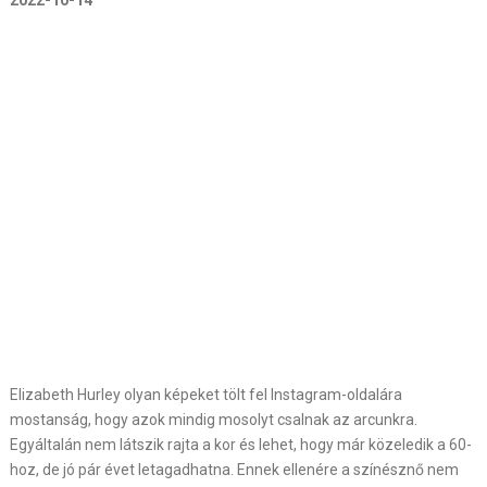
2022-10-14
Elizabeth Hurley olyan képeket tölt fel Instagram-oldalára
mostanság, hogy azok mindig mosolyt csalnak az arcunkra.
Egyáltalán nem látszik rajta a kor és lehet, hogy már közeledik a 60-
hoz, de jó pár évet letagadhatna. Ennek ellenére a színésznő nem