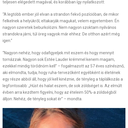
teljesen elégedett magával, és korábban így nyilatkozott:
“A legtöbb ember jól elvan a strandon fekvő pozícióban, de mikor
felkelnek a helyükről, eltakarják magukat, velem egyetemben. Én
nagyon szeretek beburkolózni. Nem nagyon szoktam nyilvános
strandokra járni, túl öreg vagyok már ehhez. De otthon azért még
igen.”
“Nagyon nehéz, hogy odafigyeljek mit eszem és hogy mennyit
tornázzak. Nagyon sok Estée Lauder krémmel kenem magam,
ezekkel mindig törődnöm kell” – fogalmazott az 57 éves színésznő,
aki elmondta, tudja, hogy ruha-tervezőként egyébként is életének
egy része abból áll, hogy jól kell kinéznie, de tényleg a táplálkozás a
legfontosabb: „Húst és halat eszem, de sok zöldséget is. Az elmúlt
évben arra kezdtem figyelni, hogy az ételeim 50%-a zöldségből
álljon. Nehéz, de tényleg sokat ér” – mondta.