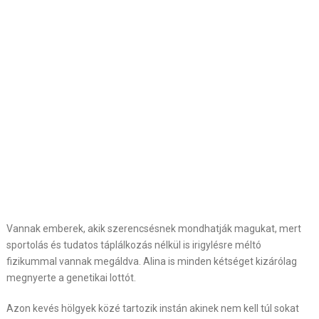
Vannak emberek, akik szerencsésnek mondhatják magukat, mert
sportolás és tudatos táplálkozás nélkül is irigylésre méltó
fizikummal vannak megáldva. Alina is minden kétséget kizárólag
megnyerte a genetikai lottót.
Azon kevés hölgyek közé tartozik instán akinek nem kell túl sokat