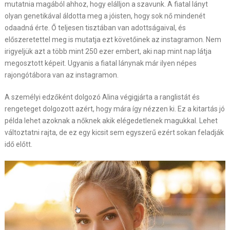
mutatnia magából ahhoz, hogy elálljon a szavunk. A fiatal lányt
olyan genetikával áldotta meg a jóisten, hogy sok nő mindenét
odaadná érte. Ő teljesen tisztában van adottságaival, és
előszeretettel meg is mutatja ezt követőinek az instagramon. Nem
irigyeljük azt a több mint 250 ezer embert, aki nap mint nap látja
megosztott képeit. Ugyanis a fiatal lánynak már ilyen népes
rajongótábora van az instagramon.
A személyi edzőként dolgozó Alina végigjárta a ranglistát és
rengeteget dolgozott azért, hogy mára így nézzen ki. Ez a kitartás jó
példa lehet azoknak a nőknek akik elégedetlenek magukkal. Lehet
változtatni rajta, de ez egy kicsit sem egyszerű ezért sokan feladják
idő előtt.