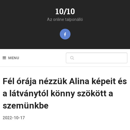
10/10
Az online talponálló
MENU
Fél órája nézzük Alina képeit és
a látványtól könny szökött a
szemünkbe
2022-10-17