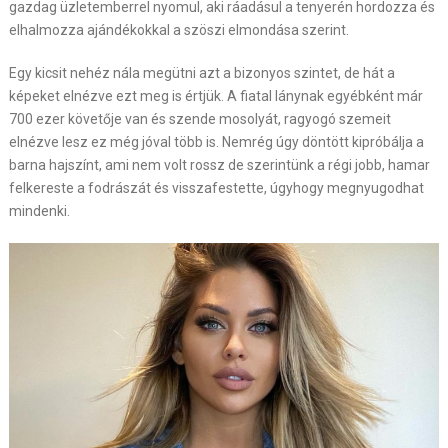
gazdag üzletemberrel nyomul, aki ráadásul a tenyerén hordozza és
elhalmozza ajándékokkal a szöszi elmondása szerint.
Egy kicsit nehéz nála megütni azt a bizonyos szintet, de hát a
képeket elnézve ezt meg is értjük. A fiatal lánynak egyébként már
700 ezer követője van és szende mosolyát, ragyogó szemeit
elnézve lesz ez még jóval több is. Nemrég úgy döntött kipróbálja a
barna hajszínt, ami nem volt rossz de szerintünk a régi jobb, hamar
felkereste a fodrászát és visszafestette, úgyhogy megnyugodhat
mindenki.