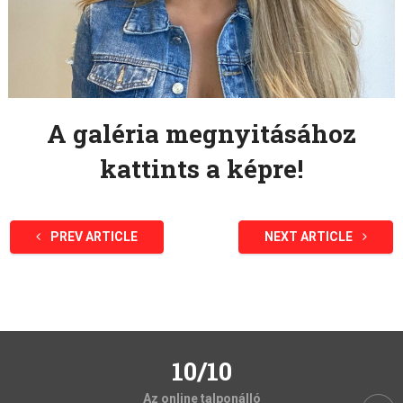
A galéria megnyitásához
kattints a képre!
PREV ARTICLE
NEXT ARTICLE
10/10
Az online talponálló