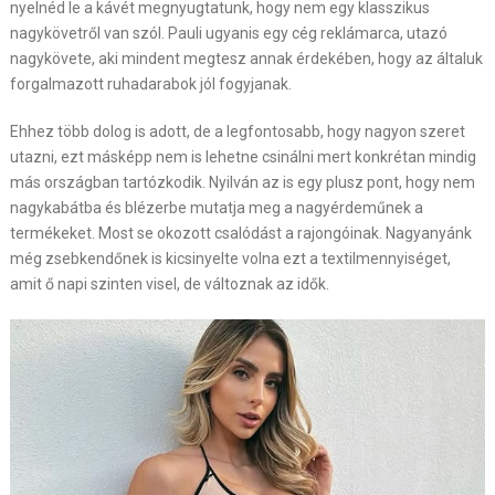
nyelnéd le a kávét megnyugtatunk, hogy nem egy klasszikus
nagykövetről van szól. Pauli ugyanis egy cég reklámarca, utazó
nagykövete, aki mindent megtesz annak érdekében, hogy az általuk
forgalmazott ruhadarabok jól fogyjanak.
Ehhez több dolog is adott, de a legfontosabb, hogy nagyon szeret
utazni, ezt másképp nem is lehetne csinálni mert konkrétan mindig
más országban tartózkodik. Nyilván az is egy plusz pont, hogy nem
nagykabátba és blézerbe mutatja meg a nagyérdeműnek a
termékeket. Most se okozott csalódást a rajongóinak. Nagyanyánk
még zsebkendőnek is kicsinyelte volna ezt a textilmennyiséget,
amit ő napi szinten visel, de változnak az idők.