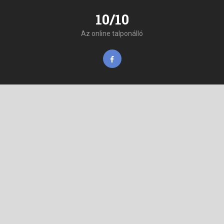
10/10
Az online talponálló