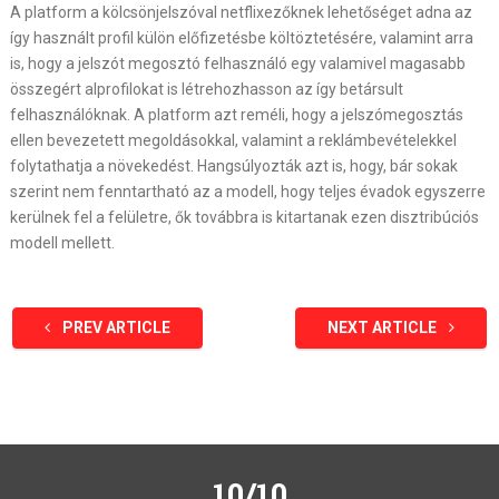
A platform a kölcsönjelszóval netflixezőknek lehetőséget adna az
így használt profil külön előfizetésbe költöztetésére, valamint arra
is, hogy a jelszót megosztó felhasználó egy valamivel magasabb
összegért alprofilokat is létrehozhasson az így betársult
felhasználóknak. A platform azt reméli, hogy a jelszómegosztás
ellen bevezetett megoldásokkal, valamint a reklámbevételekkel
folytathatja a növekedést. Hangsúlyozták azt is, hogy, bár sokak
szerint nem fenntartható az a modell, hogy teljes évadok egyszerre
kerülnek fel a felületre, ők továbbra is kitartanak ezen disztribúciós
modell mellett.
PREV ARTICLE
NEXT ARTICLE
10/10