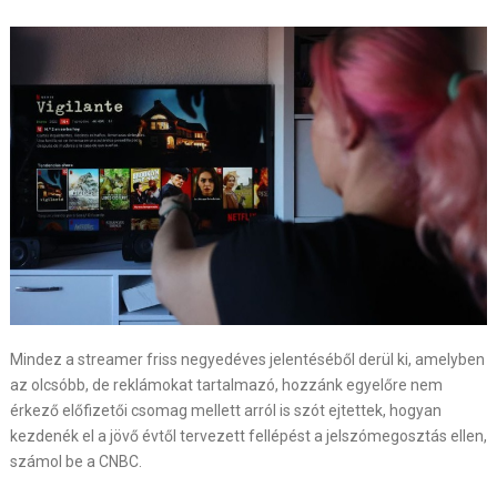
Mindez a streamer friss negyedéves jelentéséből derül ki, amelyben
az olcsóbb, de reklámokat tartalmazó, hozzánk egyelőre nem
érkező előfizetői csomag mellett arról is szót ejtettek, hogyan
kezdenék el a jövő évtől tervezett fellépést a jelszómegosztás ellen,
számol be a CNBC.