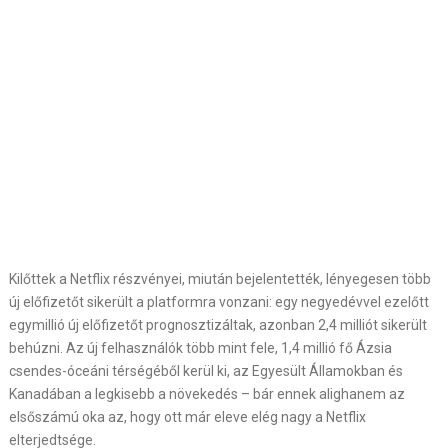
Kilőttek a Netflix részvényei, miután bejelentették, lényegesen több
új előfizetőt sikerült a platformra vonzani: egy negyedévvel ezelőtt
egymillió új előfizetőt prognosztizáltak, azonban 2,4 milliót sikerült
behúzni. Az új felhasználók több mint fele, 1,4 millió fő Ázsia
csendes-óceáni térségéből kerül ki, az Egyesült Államokban és
Kanadában a legkisebb a növekedés – bár ennek alighanem az
elsőszámú oka az, hogy ott már eleve elég nagy a Netflix
elterjedtsége.