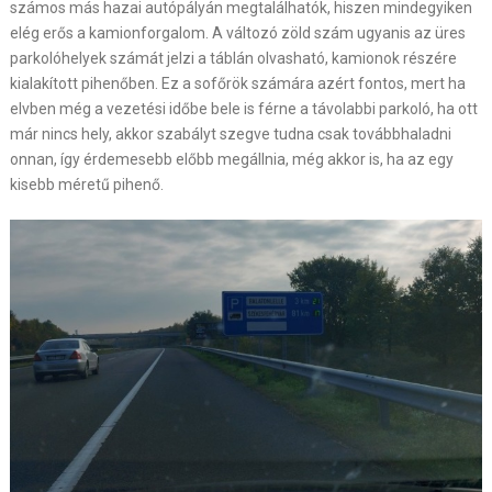
számos más hazai autópályán megtalálhatók, hiszen mindegyiken
elég erős a kamionforgalom. A változó zöld szám ugyanis az üres
parkolóhelyek számát jelzi a táblán olvasható, kamionok részére
kialakított pihenőben. Ez a sofőrök számára azért fontos, mert ha
elvben még a vezetési időbe bele is férne a távolabbi parkoló, ha ott
már nincs hely, akkor szabályt szegve tudna csak továbbhaladni
onnan, így érdemesebb előbb megállnia, még akkor is, ha az egy
kisebb méretű pihenő.