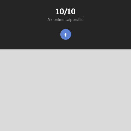
10/10
Az online talponálló