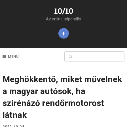
10/10
Az online talponálló
MENU
Meghökkentő, miket művelnek
a magyar autósok, ha
szirénázó rendőrmotorost
látnak