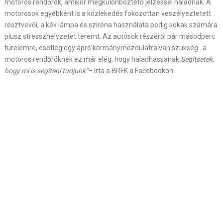
motoros rendőrök, amikor megkülönböztető jelzéssel haladnak. A
motorosok egyébként is a közlekedés fokozottan veszélyeztetett
résztvevői, a kék lámpa és sziréna használata pedig sokak számára
plusz stresszhelyzetet teremt. Az autósok részéről pár másodperc
türelemre, esetleg egy apró kormánymozdulatra van szükség . a
motoros rendőröknek ez már elég, hogy haladhassanak.
Segítsetek,
hogy mi is segíteni tudjunk”
– írta a BRFK a Facebookon.