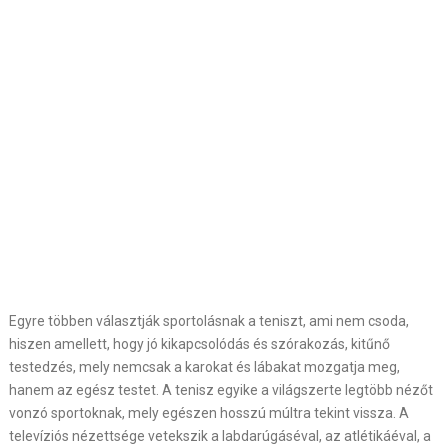
Egyre többen választják sportolásnak a teniszt, ami nem csoda,
hiszen amellett, hogy jó kikapcsolódás és szórakozás, kitűnő
testedzés, mely nemcsak a karokat és lábakat mozgatja meg,
hanem az egész testet. A tenisz egyike a világszerte legtöbb nézőt
vonzó sportoknak, mely egészen hosszú múltra tekint vissza. A
televíziós nézettsége vetekszik a labdarúgáséval, az atlétikáéval, a