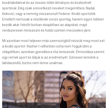
kosárlabdáéval és az összes többi látványos és közkedvelt
sportéval. Elég csak a következő neveket megemlíteni, Nadal,
Đoković, vagy a nemrég visszavonult Federer. Kiváló sportolók.
Emellett nemcsak a nézőknek vonzó sportág, hanem egyre többen
kezdik akár felnőtt korban elsajátítani az alapokat, majd
rendszeresen teniszezni és hobbi szinten meccsekre járni.
Mi azonban most teljesen más szemszögből nézzük meg most ezt
a kiváló sportot. Rachel-t vélhetően soha nem fogjuk látni a
világelitben, azonban gyerekkora óta teniszezik. Elmondása szerint
egy remek sport és látjuk is az eredményét. Szívesen lennénk a
labdaszedői, biztos nem lenne unalmas.