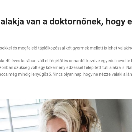
n alakja van a doktornőnek, hogy 
kkel és megfelelő táplálkozással két gyermek mellett is lehet valakine
 40 éves korában vált el férjétől és onnantól kezdve egyedül nevelte két
zonban szükség volt egy kőkemény edzéssel felépített tuti alakra is. N
cca még mindig lenyűgöző. Nincs olyan nap, hogy ne nézze valaki a lán