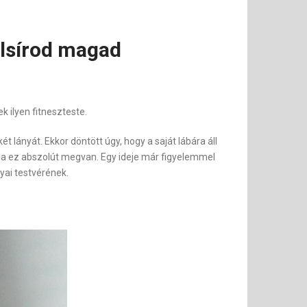
elsírod magad
k ilyen fitneszteste.
 lányát. Ekkor döntött úgy, hogy a saját lábára áll
ála ez abszolút megvan. Egy ideje már figyelemmel
yai testvérének.