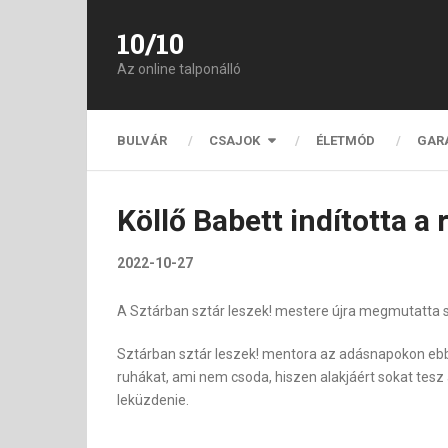
10/10
Az online talponálló
BULVÁR
CSAJOK
ÉLETMÓD
GAR
Köllő Babett indította a
2022-10-27
A Sztárban sztár leszek! mestere újra megmutatta s
Sztárban sztár leszek! mentora az adásnapokon ebben
ruhákat, ami nem csoda, hiszen alakjáért sokat tesz
leküzdenie.