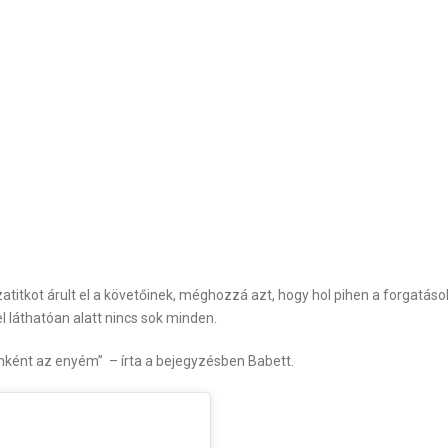
atitkot árult el a követőinek, méghozzá azt, hogy hol pihen a forgatás
 láthatóan alatt nincs sok minden.
ként az enyém” – írta a bejegyzésben Babett.