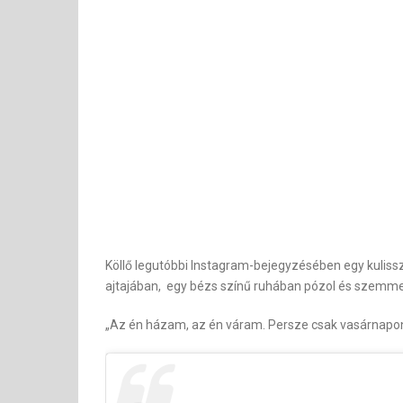
Köllő legutóbbi Instagram-bejegyzésében egy kulissz
ajtajában, egy bézs színű ruhában pózol és szemmel
„Az én házam, az én váram. Persze csak vasárnapon