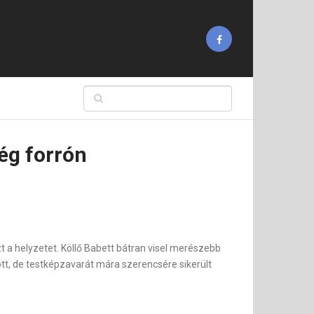
lég forrón
 a helyzetet. Köllő Babett bátran visel merészebb
t, de testképzavarát mára szerencsére sikerült