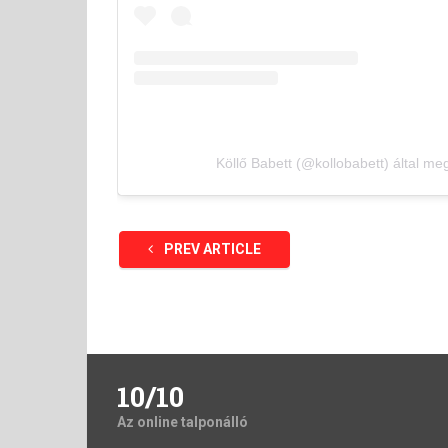
Köllő Babett (@kollobabett) által m
PREV ARTICLE
10/10
Az online talponálló