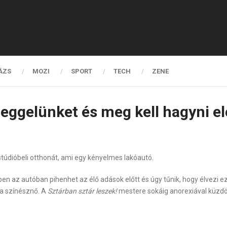
ÁZS
MOZI
SPORT
TECH
ZENE
 reggelünket és meg kell hagyni e
túdióbeli otthonát, ami egy kényelmes lakóautó.
 az autóban pihenhet az élő adások előtt és úgy tűnik, hogy élvezi ezt
 a színésznő. A
Sztárban sztár leszek!
mestere sokáig anorexiával küzdöt