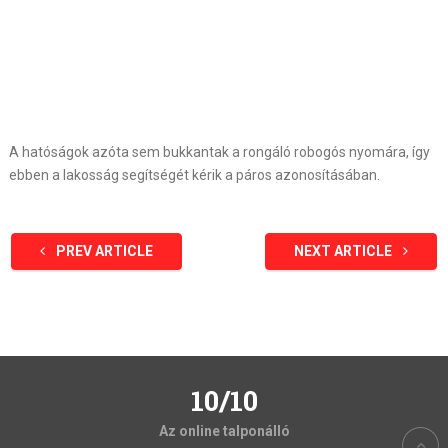
A hatóságok azóta sem bukkantak a rongáló robogós nyomára, így
ebben a lakosság segítségét kérik a páros azonosításában.
PREV ARTICLE
NEXT ARTICLE
10/10
Az online talponálló