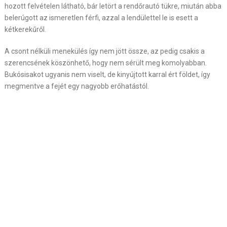
hozott felvételen látható, bár letört a rendőrautó tükre, miután abba
belerúgott az ismeretlen férfi, azzal a lendülettel le is esett a
kétkerekűről.
A csont nélküli menekülés így nem jött össze, az pedig csakis a
szerencsének köszönhető, hogy nem sérült meg komolyabban.
Bukósisakot ugyanis nem viselt, de kinyújtott karral ért földet, így
megmentve a fejét egy nagyobb erőhatástól.