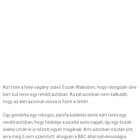
Azt hitte a helyi vagány csávó Észak-Walesben, hogy robogóján ülve
kárt tud tenni egy rendőrautóban. Azzal azonban nem kalkulált,
hogy az élet azonnal vissza is fizeti a tettét.
Úgy gondolta egy robogós, jópofa küldetés lenne kárt tenni egy
rendőrautóban, hogy feldobja a szürke esős napját, így egy észak-
walesi utcán ki is nézett egyet magának. Ami azonban ezután jött,
arra még ő sem számított: ahogyan a BBC által nyilvánosságra