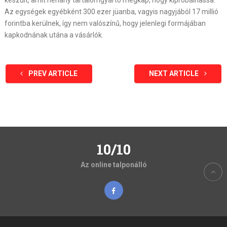
készült, amit néhány tartalomgyártó megkap, hogy kipróbálhassa.
Az egységek egyébként 300 ezer jüanba, vagyis nagyjából 17 millió
forintba kerülnek, így nem valószínű, hogy jelenlegi formájában
kapkodnának utána a vásárlók.
PREV ARTICLE
NEXT ARTICLE
10/10
Az online talponálló