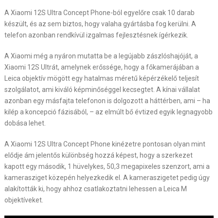
A Xiaomi 12S Ultra Concept Phone-ból egyelőre csak 10 darab
készült, és az sem biztos, hogy valaha gyártásba fog kerülni. A
telefon azonban rendkívül izgalmas fejlesztésnek ígérkezik.
A Xiaomi még a nyáron mutatta be a legújabb zászlóshajóját, a
Xiaomi 12S Ultrát, amelynek erőssége, hogy a főkamerájában a
Leica objektív mögött egy hatalmas méretű képérzékelő teljesít
szolgálatot, ami kiváló képminőséggel kecsegtet. A kínai vállalat
azonban egy másfajta telefonon is dolgozott a háttérben, ami – ha
kilép a koncepció fázisából, – az elmúlt bő évtized egyik legnagyobb
dobása lehet.
A Xiaomi 12S Ultra Concept Phone kinézetre pontosan olyan mint
elődje ám jelentős különbség hozzá képest, hogy a szerkezet
kapott egy második, 1 hüvelykes, 50,3 megapixeles szenzort, ami a
kamerasziget közepén helyezkedik el. A kameraszigetet pedig úgy
alakították ki, hogy ahhoz csatlakoztatni lehessen a Leica M
objektíveket.