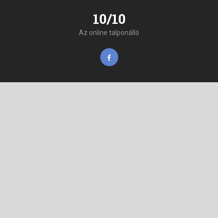
10/10
Az online talponálló