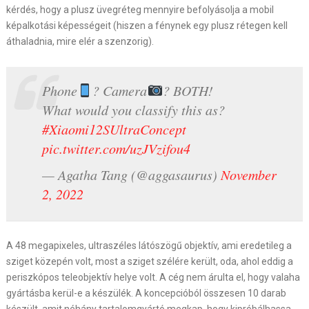
kérdés, hogy a plusz üvegréteg mennyire befolyásolja a mobil
képalkotási képességeit (hiszen a fénynek egy plusz rétegen kell
áthaladnia, mire elér a szenzorig).
Phone
? Camera
? BOTH!
What would you classify this as?
#Xiaomi12SUltraConcept
pic.twitter.com/uzJVzifou4
— Agatha Tang (@aggasaurus)
November
2, 2022
A 48 megapixeles, ultraszéles látószögű objektív, ami eredetileg a
sziget közepén volt, most a sziget szélére került, oda, ahol eddig a
periszkópos teleobjektív helye volt. A cég nem árulta el, hogy valaha
gyártásba kerül-e a készülék. A koncepcióból összesen 10 darab