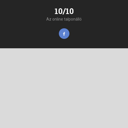
10/10
Az online talponálló