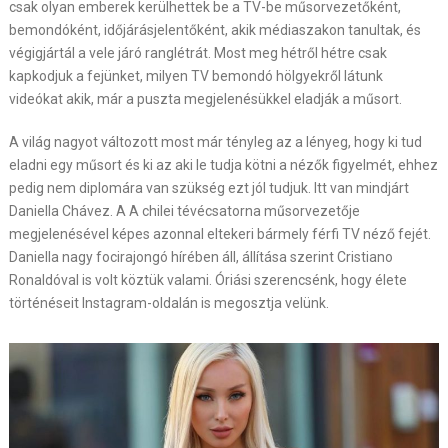
csak olyan emberek kerülhettek be a TV-be műsorvezetőként,
bemondóként, időjárásjelentőként, akik médiaszakon tanultak, és
végigjártál a vele járó ranglétrát. Most meg hétről hétre csak
kapkodjuk a fejünket, milyen TV bemondó hölgyekről látunk
videókat akik, már a puszta megjelenésükkel eladják a műsort.
A világ nagyot változott most már tényleg az a lényeg, hogy ki tud
eladni egy műsort és ki az aki le tudja kötni a nézők figyelmét, ehhez
pedig nem diplomára van szükség ezt jól tudjuk. Itt van mindjárt
Daniella Chávez. A A chilei tévécsatorna műsorvezetője
megjelenésével képes azonnal eltekeri bármely férfi TV néző fejét.
Daniella nagy focirajongó hírében áll, állítása szerint Cristiano
Ronaldóval is volt köztük valami. Óriási szerencsénk, hogy élete
történéseit Instagram-oldalán is megosztja velünk.