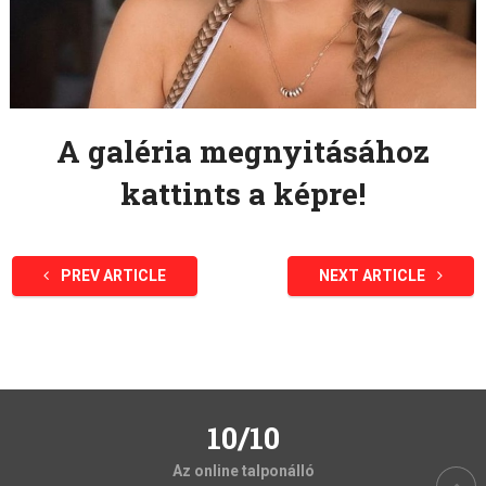
A galéria megnyitásához
kattints a képre!
PREV ARTICLE
NEXT ARTICLE
10/10
Az online talponálló