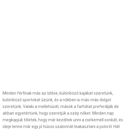
Minden férfinak más az ízlése, különböző kajákat szeretünk,
különböző sportokat űzünk, és a nőkben is más-más dolgot
szeretünk. Valaki a mellehúsát, mások a farhátat preferálják de
abban egyetértünk, hogy szeretjük a szép nőket. Minden nap
megkapjuk tőletek, hogy már kezditek unni a csirkemell sonkát, és
ideje lenne már egy jó húsos szalonnát leakasztani a polcról. Hát