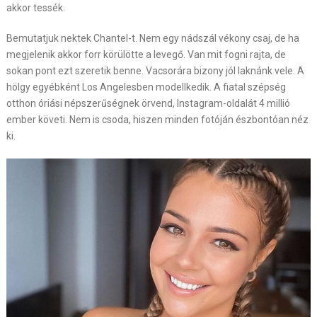
akkor tessék.
Bemutatjuk nektek Chantel-t. Nem egy nádszál vékony csaj, de ha
megjelenik akkor forr körülötte a levegő. Van mit fogni rajta, de
sokan pont ezt szeretik benne. Vacsorára bizony jól laknánk vele. A
hölgy egyébként Los Angelesben modellkedik. A fiatal szépség
otthon óriási népszerűségnek örvend, Instagram-oldalát 4 millió
ember követi. Nem is csoda, hiszen minden fotóján észbontóan néz
ki.