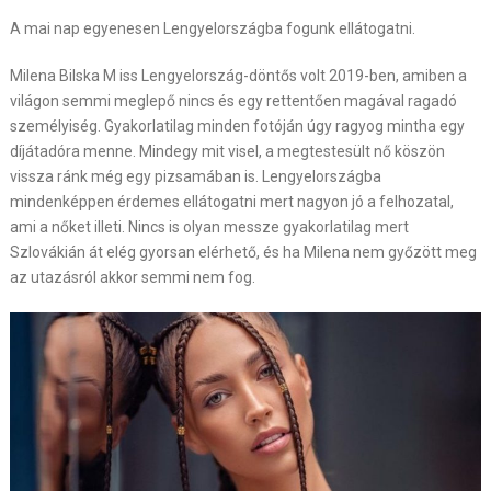
A mai nap egyenesen Lengyelországba fogunk ellátogatni.
Milena Bilska M iss Lengyelország-döntős volt 2019-ben, amiben a
világon semmi meglepő nincs és egy rettentően magával ragadó
személyiség. Gyakorlatilag minden fotóján úgy ragyog mintha egy
díjátadóra menne. Mindegy mit visel, a megtestesült nő köszön
vissza ránk még egy pizsamában is. Lengyelországba
mindenképpen érdemes ellátogatni mert nagyon jó a felhozatal,
ami a nőket illeti. Nincs is olyan messze gyakorlatilag mert
Szlovákián át elég gyorsan elérhető, és ha Milena nem győzött meg
az utazásról akkor semmi nem fog.