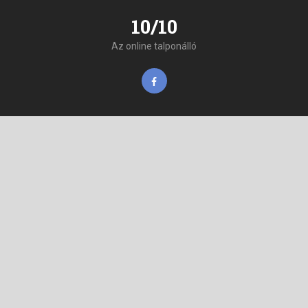
10/10
Az online talponálló