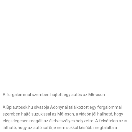
A forgalommal szemben hajtott egy autós az M6-oson.
A Bpiautosok.hu olvasója Adonynál találkozott egy forgalommal
szemben hajtó suzukissal az M6-oson, a videón jól hallható, hogy
elég idegesen reagált az életveszélyes helyzetre. A felvételen az is
látható, hogy az autó sofőrje nem sokkal később megtalálta a