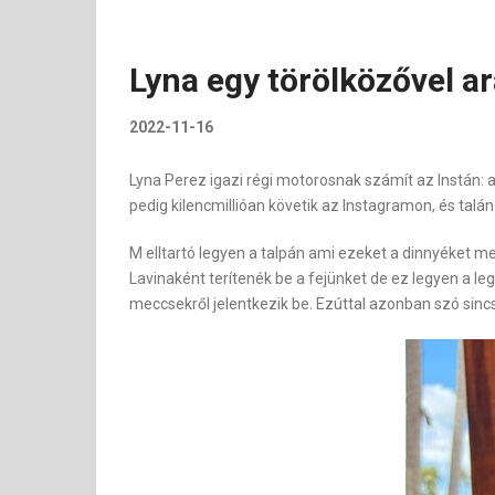
Lyna egy törölközővel a
2022-11-16
Lyna Perez igazi régi motorosnak számít az Instán: 
pedig kilencmillióan követik az Instagramon, és talá
M elltartó legyen a talpán ami ezeket a dinnyéket me
Lavinaként terítenék be a fejünket de ez legyen a l
meccsekről jelentkezik be. Ezúttal azonban szó sincs