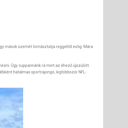
ogy mások szemét tornásztatja reggeltől estig. Mára
 nézni. Úgy cuppannánk rá mint az éhező újszülött.
gyébként hatalmas sportrajongó, legtöbbször NFL-