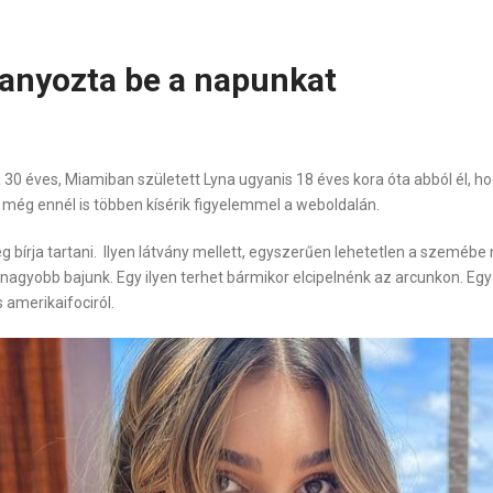
ranyozta be a napunkat
a 30 éves, Miamiban született Lyna ugyanis 18 éves kora óta abból él, h
n még ennél is többen kísérik figyelemmel a weboldalán.
g bírja tartani. Ilyen látvány mellett, egyszerűen lehetetlen a szemébe
egnagyobb bajunk. Egy ilyen terhet bármikor elcipelnénk az arcunkon. E
 amerikaifociról.