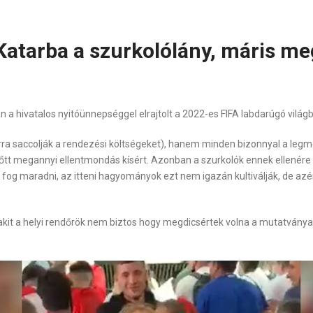
Katarba a szurkolólány, máris me
a hivatalos nyitóünnepséggel elrajtolt a 2022-es FIFA labdarúgó világ
rra saccolják a rendezési költségeket), hanem minden bizonnyal a leg
lőtt megannyi ellentmondás kísért. Azonban a szurkolók ennek ellenére
og maradni, az itteni hagyományok ezt nem igazán kultiválják, de azért
ó, akit a helyi rendőrök nem biztos hogy megdicsértek volna a mutatványa