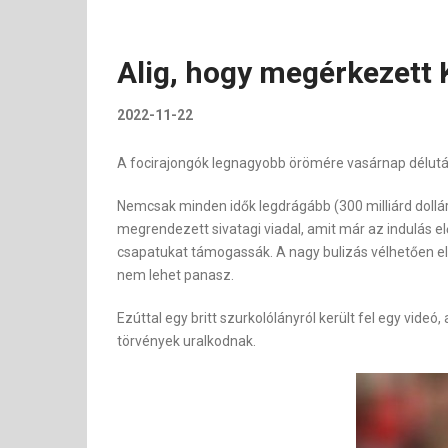
Alig, hogy megérkezett 
2022-11-22
A focirajongók legnagyobb örömére vasárnap délután 
Nemcsak minden idők legdrágább (300 milliárd dollá
megrendezett sivatagi viadal, amit már az indulás e
csapatukat támogassák. A nagy bulizás vélhetően el f
nem lehet panasz.
Ezúttal egy britt szurkolólányról került fel egy vide
törvények uralkodnak.