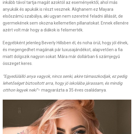
inkább távol tartja magát azoktól az eseményektől, ahol más
anyukák és apukák is részt vesznek. Alighanem ez Mayara
elsőszámú szabálya, aki ugyan nem szeretné feladni állását, de
gyermekének sem okozna kellemetlen pillanatokat. Ennek ellenére
azért volt már hogy a diákok is felismerték.
Eegyébként jelenleg Beverly Hillsben él, és noha örül, hogy jól élnek,
és megengedhet magának pár luxusajándékot, alapvetően a fia
miatt dolgozik nagyon sokat. Mára már dollárban 6 számjegyű
összeget keres.
“Egyedülálló anya vagyok, nincs senki, akire támaszkodjak, ez pedig
lehetőséget biztosított arra, hogy jó iskolába járassam, és mindig
otthon legyek neki”
– magyarázta a 35 éves családanya.