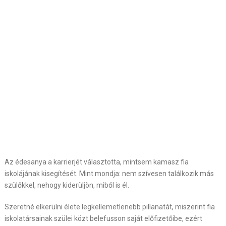
Az édesanya a karrierjét választotta, mintsem kamasz fia
iskolájának kisegítését. Mint mondja: nem szívesen találkozik más
szülőkkel, nehogy kiderüljön, miből is él.
Szeretné elkerülni élete legkellemetlenebb pillanatát, miszerint fia
iskolatársainak szülei közt belefusson saját előfizetőibe, ezért