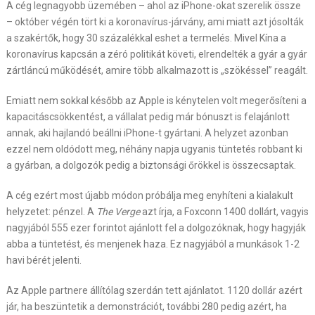
A cég legnagyobb üzemében – ahol az iPhone-okat szerelik össze
– október végén tört ki a koronavírus-járvány, ami miatt azt jósolták
a szakértők, hogy 30 százalékkal eshet a termelés. Mivel Kína a
koronavírus kapcsán a zéró politikát követi, elrendelték a gyár a gyár
zártláncú működését, amire több alkalmazott is „szökéssel” reagált.
Emiatt nem sokkal később az Apple is kénytelen volt megerősíteni a
kapacitáscsökkentést, a vállalat pedig már bónuszt is felajánlott
annak, aki hajlandó beállni iPhone-t gyártani. A helyzet azonban
ezzel nem oldódott meg, néhány napja ugyanis tüntetés robbant ki
a gyárban, a dolgozók pedig a biztonsági őrökkel is összecsaptak.
A cég ezért most újabb módon próbálja meg enyhíteni a kialakult
helyzetet: pénzel. A
The Verge
azt írja, a Foxconn 1400 dollárt, vagyis
nagyjából 555 ezer forintot ajánlott fel a dolgozóknak, hogy hagyják
abba a tüntetést, és menjenek haza. Ez nagyjából a munkások 1-2
havi bérét jelenti.
Az Apple partnere állítólag szerdán tett ajánlatot. 1120 dollár azért
jár, ha beszüntetik a demonstrációt, további 280 pedig azért, ha