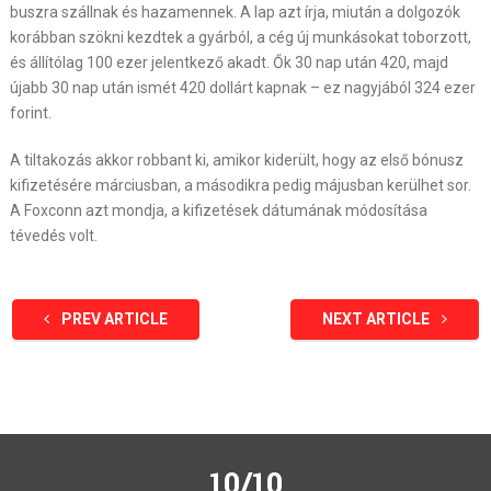
buszra szállnak és hazamennek. A lap azt írja, miután a dolgozók
korábban szökni kezdtek a gyárból, a cég új munkásokat toborzott,
és állítólag 100 ezer jelentkező akadt. Ők 30 nap után 420, majd
újabb 30 nap után ismét 420 dollárt kapnak – ez nagyjából 324 ezer
forint.
A tiltakozás akkor robbant ki, amikor kiderült, hogy az első bónusz
kifizetésére márciusban, a másodikra pedig májusban kerülhet sor.
A Foxconn azt mondja, a kifizetések dátumának módosítása
tévedés volt.
PREV ARTICLE
NEXT ARTICLE
10/10