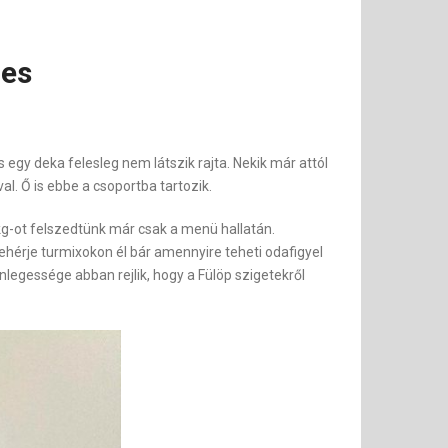
des
s egy deka felesleg nem látszik rajta. Nekik már attól
l. Ő is ebbe a csoportba tartozik.
2kg-ot felszedtünk már csak a menü hallatán.
ehérje turmixokon él bár amennyire teheti odafigyel
önlegessége abban rejlik, hogy a Fülöp szigetekről