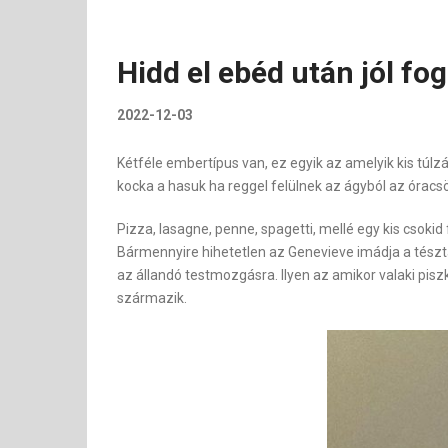
Hidd el ebéd után jól fog
2022-12-03
Kétféle embertípus van, ez egyik az amelyik kis túlzá
kocka a hasuk ha reggel felülnek az ágyból az óracsö
Pizza, lasagne, penne, spagetti, mellé egy kis csok
Bármennyire hihetetlen az Genevieve imádja a tésztá
az állandó testmozgásra. Ilyen az amikor valaki piszk
származik.