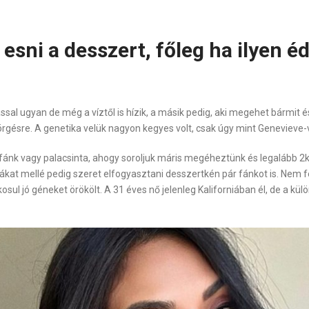
 esni a desszert, főleg ha ilyen é
ssal ugyan de még a víztől is hízik, a másik pedig, aki megehet bármit é
rgésre. A genetika velük nagyon kegyes volt, csak úgy mint Genevieve-va
id fánk vagy palacsinta, ahogy soroljuk máris megéheztünk és legalább 
kat mellé pedig szeret elfogyasztani desszertkén pár fánkot is. Nem f
osul jó géneket örökölt. A 31 éves nő jelenleg Kaliforniában él, de a kül