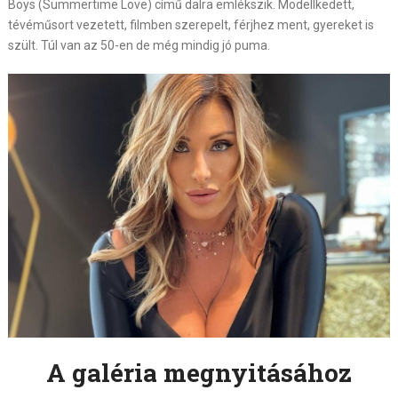
Boys (Summertime Love) című dalra emlékszik. Modellkedett,
tévéműsort vezetett, filmben szerepelt, férjhez ment, gyereket is
szült. Túl van az 50-en de még mindig jó puma.
A galéria megnyitásához