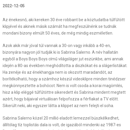
2022-12-05
Az énekesnő, aki kereken 30 éve robbant be a köztudatba túlfűtött
klipjével és akinek másik számát ha megfeszülnénk se tudnák
mondani bizony elmúlt 50 éves, de még mindig eszméletlen.
Azok akik már jóval túl vannak a 30-on vagy inkább a 40-en,
bizonyára nagyon jól tudják ki is Sabrina Salerno. A név hallatán
egyből a Boys Boys Boys című világsláger jut eszünkbe, ami annak
idején a 80-as években meghódította a diszkókat és a slágerlistákat.
Ha zenéje és az énekhangja nem is okozott maradandót, az
borítékolható, hogy a számhoz készül videoklipre minden tinédzser
megkönnyeztette a bohócot. Nem is volt csoda a korai magömlés,
hisz a klip eléggé túlfűtöttre sikeredett és Sabrina mindent megtett
azért, hogy bájaival virtuálisan felpofozza a férfiakat a TV előtt.
Sikerült neki, aki egyszer látta a klippet az nem felejti el soha.
Sabrina Salerno közel 20 millió eladott lemezzel büszkélkedhet,
állítólag tíz toplistás dala is volt, de igazából mindenki az 1987-es