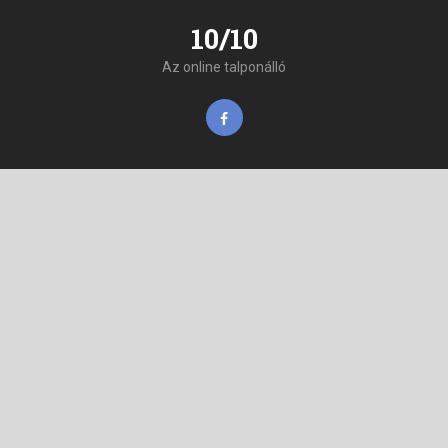
10/10
Az online talponálló