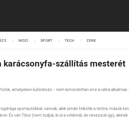
ÁZS
MOZI
SPORT
TECH
ZENE
a karácsonyfa-szállítás mesterét
fotók, amelyeken különböző – nem kimondottan erre a célra alkalmas – 
egdrága sportautókkal, vannak, akik simán felkötik a tetőre, mások kö
áron. És van Tibor (nem tudjuk, ki ül a volánnál, de nevezzük így), akin