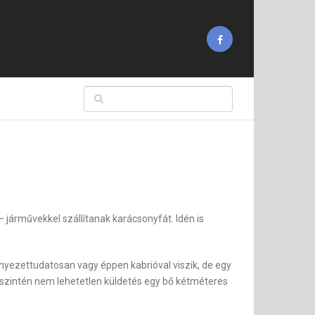
járművekkel szállítanak karácsonyfát. Idén is
rnyezettudatosan vagy éppen kabrióval viszik, de egy
ek szintén nem lehetetlen küldetés egy bő kétméteres