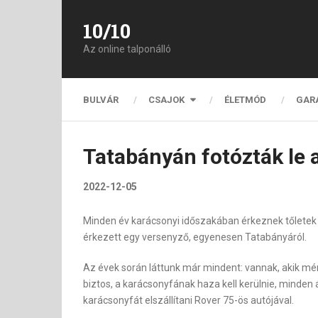
10/10
Az online talponálló
BULVÁR
CSAJOK
ÉLETMÓD
GAR
Tatabányán fotózták le 
2022-12-05
Minden év karácsonyi időszakában érkeznek tőletek 
érkezett egy versenyző, egyenesen Tatabányáról.
Az évek során láttunk már mindent: vannak, akik mér
biztos, a karácsonyfának haza kell kerülnie, minden 
karácsonyfát elszállítani Rover 75-ös autójával.