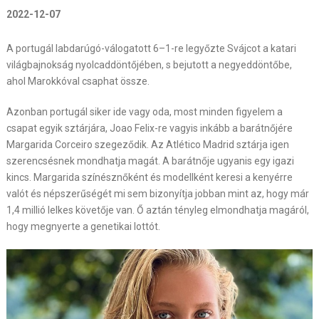
2022-12-07
A portugál labdarúgó-válogatott 6–1-re legyőzte Svájcot a katari
világbajnokság nyolcaddöntőjében, s bejutott a negyeddöntőbe,
ahol Marokkóval csaphat össze.
Azonban portugál siker ide vagy oda, most minden figyelem a
csapat egyik sztárjára, Joao Felix-re vagyis inkább a barátnőjére
Margarida Corceiro szegeződik. Az Atlético Madrid sztárja igen
szerencsésnek mondhatja magát. A barátnője ugyanis egy igazi
kincs. Margarida színésznőként és modellként keresi a kenyérre
valót és népszerűségét mi sem bizonyítja jobban mint az, hogy már
1,4 millió lelkes követője van. Ő aztán tényleg elmondhatja magáról,
hogy megnyerte a genetikai lottót.