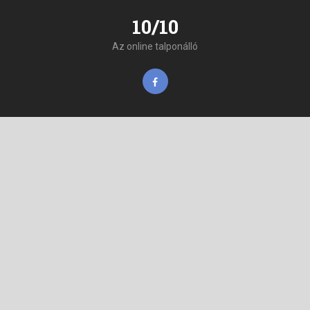
10/10
Az online talponálló