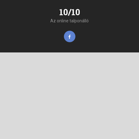
10/10
Az online talponálló