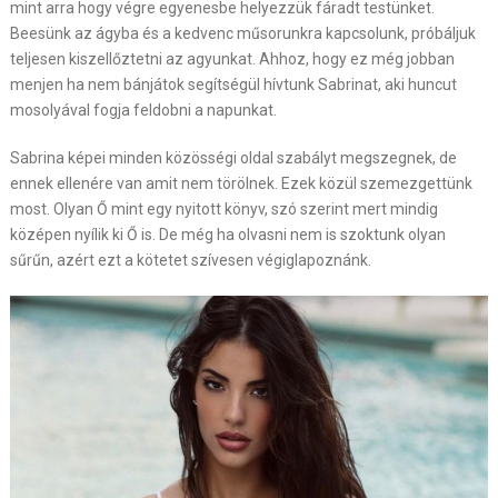
mint arra hogy végre egyenesbe helyezzük fáradt testünket.
Beesünk az ágyba és a kedvenc műsorunkra kapcsolunk, próbáljuk
teljesen kiszellőztetni az agyunkat. Ahhoz, hogy ez még jobban
menjen ha nem bánjátok segítségül hívtunk Sabrinat, aki huncut
mosolyával fogja feldobni a napunkat.
Sabrina képei minden közösségi oldal szabályt megszegnek, de
ennek ellenére van amit nem törölnek. Ezek közül szemezgettünk
most. Olyan Ő mint egy nyitott könyv, szó szerint mert mindig
középen nyílik ki Ő is. De még ha olvasni nem is szoktunk olyan
sűrűn, azért ezt a kötetet szívesen végiglapoznánk.