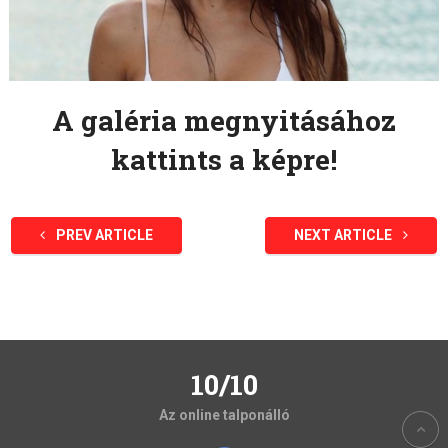
A galéria megnyitásához
kattints a képre!
PREV ARTICLE
NEXT ARTICLE
10/10
Az online talponálló