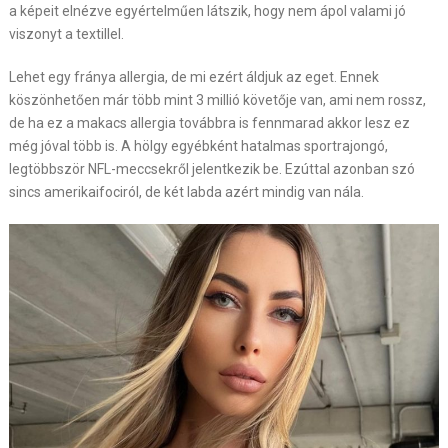
a képeit elnézve egyértelműen látszik, hogy nem ápol valami jó
viszonyt a textillel.
Lehet egy fránya allergia, de mi ezért áldjuk az eget. Ennek
köszönhetően már több mint 3 millió követője van, ami nem rossz,
de ha ez a makacs allergia továbbra is fennmarad akkor lesz ez
még jóval több is. A hölgy egyébként hatalmas sportrajongó,
legtöbbször NFL-meccsekről jelentkezik be. Ezúttal azonban szó
sincs amerikaifociról, de két labda azért mindig van nála.