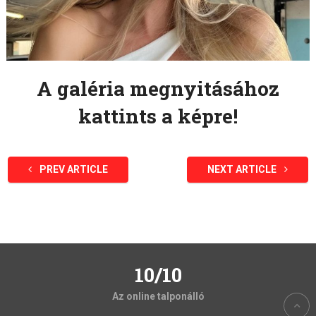
A galéria megnyitásához
kattints a képre!
PREV ARTICLE
NEXT ARTICLE
10/10
Az online talponálló