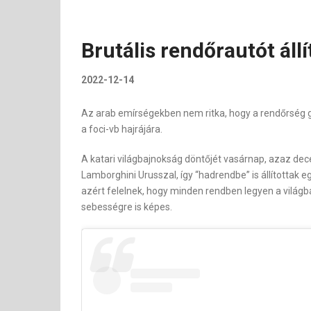
Brutális rendőrautót áll
2022-12-14
Az arab emírségekben nem ritka, hogy a rendőrség 
a foci-vb hajrájára.
A katari világbajnokság döntőjét vasárnap, azaz dece
Lamborghini Urusszal, így “hadrendbe” is állítottak e
azért felelnek, hogy minden rendben legyen a világb
sebességre is képes.