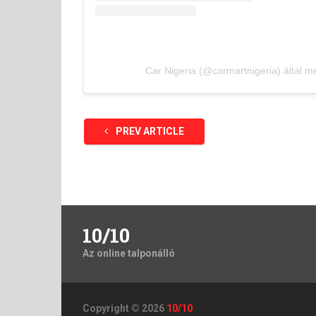
Car Nigeria (@carmartnigeria) által m
PREV ARTICLE
10/10
Az online talponálló
Copyright © 2026
10/10