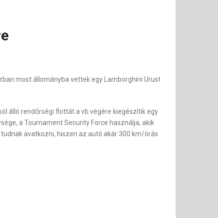
re
arban most állományba vettek egy Lamborghini Urust
 álló rendőrségi flottát a vb végére kiegészítik egy
gysége, a Tournament Security Force használja, akik
e tudnak avatkozni, hiszen az autó akár 300 km/órás