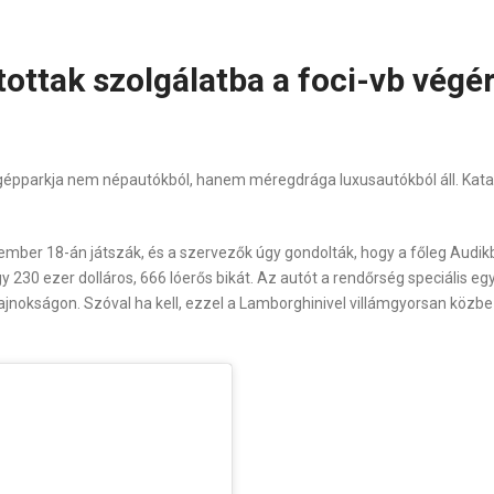
ítottak szolgálatba a foci-vb végé
gépparkja nem népautókból, hanem méregdrága luxusautókból áll. Kat
mber 18-án játszák, és a szervezők úgy gondolták, hogy a főleg Audikból
gy 230 ezer dolláros, 666 lóerős bikát. Az autót a rendőrség speciális e
ajnokságon. Szóval ha kell, ezzel a Lamborghinivel villámgyorsan közb