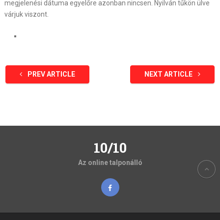
megjelenési dátuma egyelőre azonban nincsen. Nyilván tűkön ülve
várjuk viszont.
PREV ARTICLE
NEXT ARTICLE
10/10
Az online talponálló