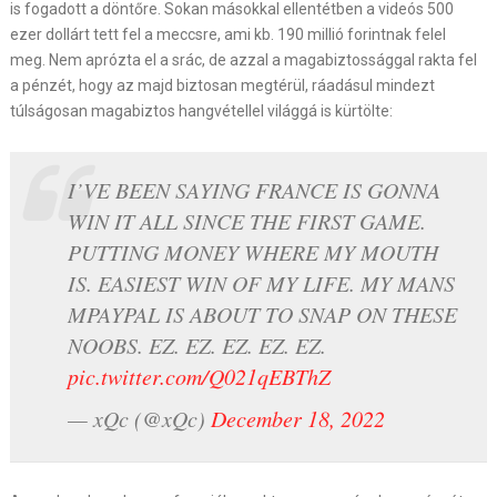
is fogadott a döntőre. Sokan másokkal ellentétben a videós 500
ezer dollárt tett fel a meccsre, ami kb. 190 millió forintnak felel
meg. Nem aprózta el a srác, de azzal a magabiztossággal rakta fel
a pénzét, hogy az majd biztosan megtérül, ráadásul mindezt
túlságosan magabiztos hangvétellel világgá is kürtölte:
I’VE BEEN SAYING FRANCE IS GONNA
WIN IT ALL SINCE THE FIRST GAME.
PUTTING MONEY WHERE MY MOUTH
IS. EASIEST WIN OF MY LIFE. MY MANS
MPAYPAL IS ABOUT TO SNAP ON THESE
NOOBS. EZ. EZ. EZ. EZ. EZ.
pic.twitter.com/Q021qEBThZ
— xQc (@xQc)
December 18, 2022