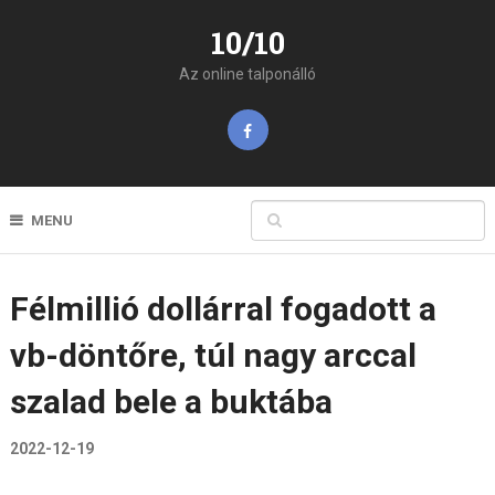
10/10
Az online talponálló
MENU
Félmillió dollárral fogadott a
vb-döntőre, túl nagy arccal
szalad bele a buktába
2022-12-19