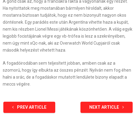
A gond csak az, hogy a franciákra rakta a vagyonának egy részét.
Ha nyitottatok meg mostanában bármilyen híroldalt, akkor
mostanra biztosan tudjátok, hogy ez nem bizonyult nagyon okos
döntésnek. Egy parádés este után Argentína vihette haza a kupát,
nem kis részben Lionel Messi játékának köszönhetően. A világ egyik
legjobb focistájának végre egy vb-trófea is lesz a szekrényében,
nem úgy mint xQc-nak, aki az Overwatch World Cupjairól csak
második helyezést vihetett haza.
A fogadóirodában sem teljesített jobban, amiben csak az a
szomorú, hogy így elbukta az összes pénzét. Nyilván nem fog éhen
halni a srác, de a fogadáskor mutatott lendülete bizony elapadt a
meccs végére.
PREV ARTICLE
NEXT ARTICLE