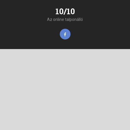
10/10
Az online talponálló