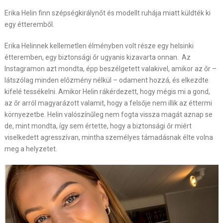
Erika Helin finn szépségkirálynőt és modellt ruhája miatt küldték ki
egy étteremből.
Erika Helinnek kellemetlen élményben volt része egy helsinki
étteremben, egy biztonsági őr ugyanis kizavarta onnan. Az
Instagramon azt mondta, épp beszélgetett valakivel, amikor az őr –
látszólag minden előzmény nélkül – odament hozzá, és elkezdte
kifelé tessékelni. Amikor Helin rákérdezett, hogy mégis mi a gond,
az őr arról magyarázott valamit, hogy a felsője nem illik az éttermi
környezetbe. Helin valószínűleg nem fogta vissza magát aznap se
de, mint mondta, így sem értette, hogy a biztonsági őr miért
viselkedett agresszívan, mintha személyes támadásnak élte volna
meg a helyzetet.