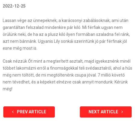
2022-12-25
Lassan vége az ünnepeknek, a karácsonyi zabálásoknak, ami után
garantáltan felszalad mindenkire pár kiló. Mi férfiak ugyan nem
örülünk neki, de ha az a plusz kiló ilyen formában szaladna fel ránk,
azt nem bánnánk. Ugyanis Lily sonkái szerintünk jó pár férfinak jól
esne még most is.
Csak nézzük Őt mint a megterített asztalt, majd igyekeznénk minél
többet lakomázni erről a finomságokkal teli svédasztalról, ahol a hús
még nem töltött, de mi megtöltenénk csupa jóval. 7 millió követő
nem tévedhet, és a képeket elnézve csak annyit mondunk: Kérünk
még!
PREV ARTICLE
NEXT ARTICLE