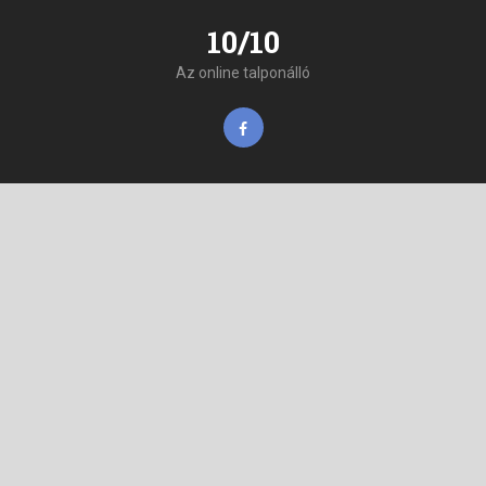
10/10
Az online talponálló