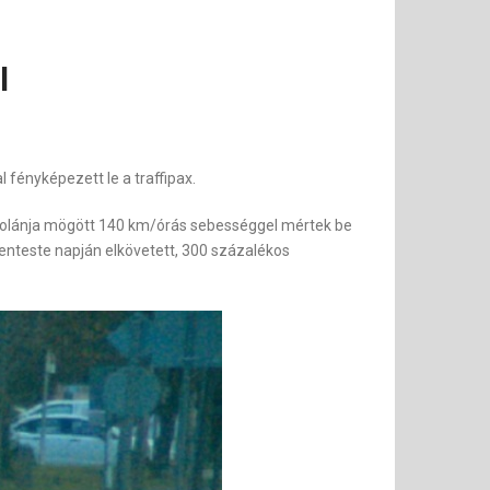
l
fényképezett le a traffipax.
W volánja mögött 140 km/órás sebességgel mértek be
nteste napján elkövetett, 300 százalékos