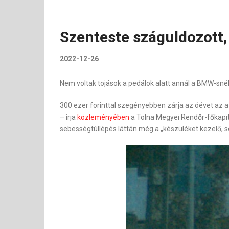
Szenteste száguldozott,
2022-12-26
Nem voltak tojások a pedálok alatt annál a BMW-sné
300 ezer forinttal szegényebben zárja az óévet az a
– írja
közleményében
a Tolna Megyei Rendőr-főkapi
sebességtúllépés láttán még a „készüléket kezelő, so