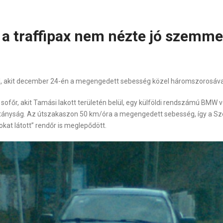
 a traffipax nem nézte jó szemme
l, akit december 24-én a megengedett sebesség közel háromszorosával 
 sofőr, akit Tamási lakott területén belül, egy külföldi rendszámú BM
tányság. Az útszakaszon 50 km/óra a megengedett sebesség, így a Sze
kat látott” rendőr is meglepődött.