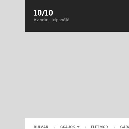
10/10
Az online talponálló
BULVÁR
CSAJOK
ÉLETMÓD
GAR