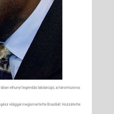
korában elhunyt legendás labdarúgó, a háromszoros
gész világgal megismertette Brazíliát. Hozzátette: