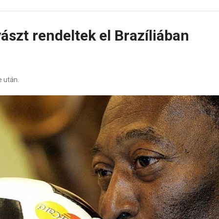
zt rendeltek el Brazíliában
e után.