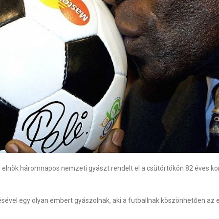
zil elnök háromnapos nemzeti gyászt rendelt el a csütörtökön 82 éves 
ésével egy olyan embert gyászolnak, aki a futballnak köszönhetően az e