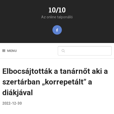
10/10
Az online talponálló
MENU
Elbocsájtották a tanárnőt aki a
szertárban „korrepetált” a
diákjával
2022-12-30