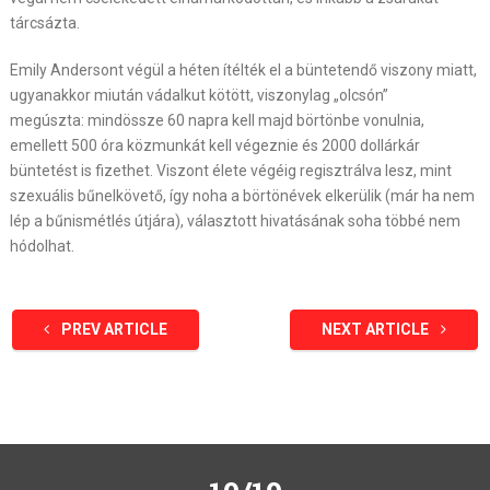
tárcsázta.
Emily Andersont végül a héten ítélték el a büntetendő viszony miatt,
ugyanakkor miután vádalkut kötött, viszonylag „olcsón”
megúszta: mindössze 60 napra kell majd börtönbe vonulnia,
emellett 500 óra közmunkát kell végeznie és 2000 dollárkár
büntetést is fizethet. Viszont élete végéig regisztrálva lesz, mint
szexuális bűnelkövető, így noha a börtönévek elkerülik (már ha nem
lép a bűnismétlés útjára), választott hivatásának soha többé nem
hódolhat.
PREV ARTICLE
NEXT ARTICLE