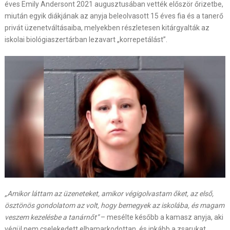
éves Emily Andersont 2021 augusztusában vették először őrizetbe,
miután egyik diákjának az anyja beleolvasott 15 éves fia és a tanerő
privát üzenetváltásaiba, melyekben részletesen kitárgyalták az
iskolai biológiaszertárban lezavart „korrepetálást”.
„Amikor láttam az üzeneteket, amikor végigolvastam őket, az első,
ösztönös gondolatom az volt, hogy bemegyek az iskolába, és magam
veszem kezelésbe a tanárnőt”
– mesélte később a kamasz anyja, aki
végül nem cselekedett elhamarkodottan, és inkább a zsarukat