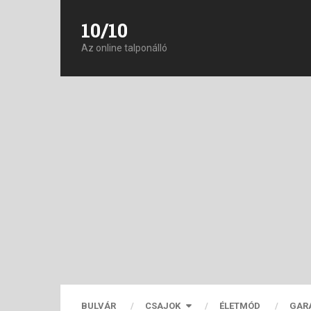
10/10
Az online talponálló
BULVÁR
CSAJOK
ÉLETMÓD
GAR