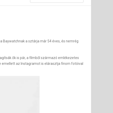
k a Baywatchnak a sztárja már 54 éves, és nemrég
agítsák ők is pár, a filmből származó emlékezetes
emellett az Instagramot is elárasztja finom fotóival