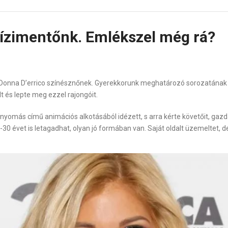
vízimentőnk. Emlékszel még rá?
 áll Donna D’errico színésznőnek. Gyerekkorunk meghatározó sorozatána
t és lepte meg ezzel rajongóit.
nyomás című animációs alkotásából idézett, s arra kérte követőit, gazd
 évet is letagadhat, olyan jó formában van. Saját oldalt üzemeltet, de 