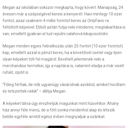
Megan az iskolában sokszor megkapta, hogy kövért. Manapság, 24
évesen már a szépségével keresi a kenyerét. Havi mintegy 10 ezer
fontot, azaz csaknem 4 millió forintot keres az OnlyFans-re
feltöltött képeivel. Ebből aztán futja neki mindenre, megtakarítása is
van, emellett gyakran el tud repülni valahová kikapcsolódni.
Megan minden egyes feliratkozás után 25 fontot (10 ezer forintot)
kap, emellett azzal is pénzt keres, ha a követőivel csetel vagy ilyen
olyan képeket tölt fel magáról. Bevételt jelentenek neki a
merchandise termékei, így a naptárai is, valamint eladja a már viselt
ruháit, cipőit is.
“Főleg férfiak, de nők ugyanúgy vásárolnak azokból, amiket hordtam
és tetszettek nekik” – állítja Megan.
A képeket látva úgy érezhetjük magunkat mint húsvétkor. Ahány
ház annyi féle menü, de a főtt sonka mindenhol alap és létezik
belőle egyféle amitől egész évben megnyaljuk a szánkat.