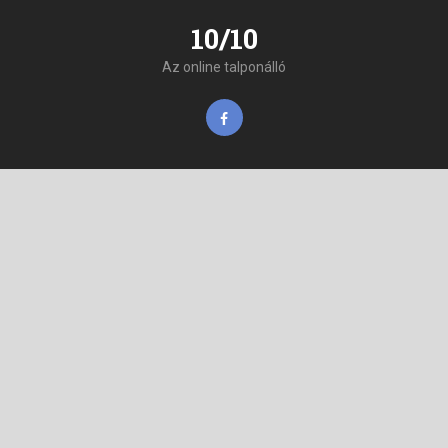
10/10
Az online talponálló