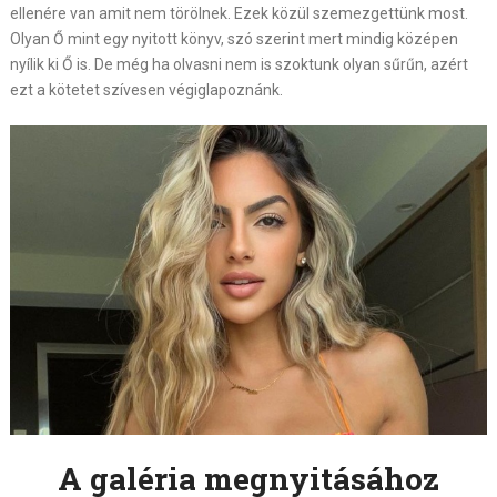
ellenére van amit nem törölnek. Ezek közül szemezgettünk most.
Olyan Ő mint egy nyitott könyv, szó szerint mert mindig középen
nyílik ki Ő is. De még ha olvasni nem is szoktunk olyan sűrűn, azért
ezt a kötetet szívesen végiglapoznánk.
A galéria megnyitásához