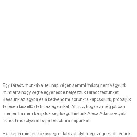
Egy fáradt, munkával teli nap végén semmi másra nem vágyunk
mint arra hogy végre egyenesbe helyezzük fáradt testünket.
Beesünk az ágyba és a kedvenc műsorunkra kapcsolunk, próbáljuk
teljesen kiszellőztetni az agyunkat. Ahhoz, hogy ez még jobban
menjen ha nem bánjátok segítségül hívtunk Alexa Adams-et, aki
huncut mosolyával fogja feldobni a napunkat.
Eva képei minden közösségi oldal szabályt megszegnek, de ennek